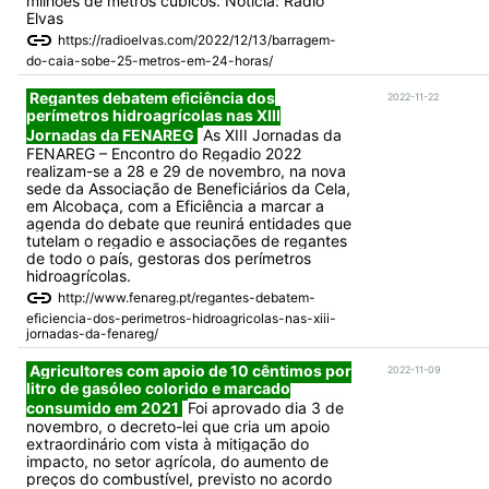
milhões de metros cúbicos. Noticia: Radio
Elvas
https://radioelvas.com/2022/12/13/barragem-
do-caia-sobe-25-metros-em-24-horas/
Regantes debatem eficiência dos
2022-11-22
perímetros hidroagrícolas nas XIII
Jornadas da FENAREG
As XIII Jornadas da
FENAREG – Encontro do Regadio 2022
realizam-se a 28 e 29 de novembro, na nova
sede da Associação de Beneficiários da Cela,
em Alcobaça, com a Eficiência a marcar a
agenda do debate que reunirá entidades que
tutelam o regadio e associações de regantes
de todo o país, gestoras dos perímetros
hidroagrícolas.
http://www.fenareg.pt/regantes-debatem-
eficiencia-dos-perimetros-hidroagricolas-nas-xiii-
jornadas-da-fenareg/
Agricultores com apoio de 10 cêntimos por
2022-11-09
litro de gasóleo colorido e marcado
consumido em 2021
Foi aprovado dia 3 de
novembro, o decreto-lei que cria um apoio
extraordinário com vista à mitigação do
impacto, no setor agrícola, do aumento de
preços do combustível, previsto no acordo