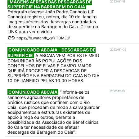
IMAGENS AÉREAS DAS DESCARGAS DE
2023-01-11
SUPERFÍCIE NA BARRAGEM DO CAIA
Fotógrafo elvense João Pedro Canhoto (JP
Canhoto) registou, ontem, dia 10 de Janeiro
imagens aéreas das descargas controladas
de superfície na Barragem do Caia. Clicar no
LINK para ver o video
https://fb.watch/h_kyYTDMEJ/
COMUNICADO ABCAIA - DESCARGAS DE
2023-01-09
SUPERFÍCIE
A ABCAIA VEM POR ESTE MEIO
COMUNICAR ÀS POPULAÇÕES DOS
CONCELHOS DE ELVAS E CAMPO MAIOR
QUE IRÁ PROCEDER A DESCARGAS DE
SUPERFÍCIE NA BARRAGEM DO CAIA NO DIA
10 DE JANEIRO PELAS 10.00 HORAS.
COMUNICADO ABCAIA
“Informa-se os
2022-12-28
senhores agricultores proprietários de
prédios rústicos que confinem com o Rio
Caia, que procedam de modo a salvaguardar
equipamentos e estruturas existentes de
apoio à rega ou outros, perante a
possibilidade da Associação de Beneficiários
do Caia ter necessidade de efetuar
descargas da Barragem do Caia”.