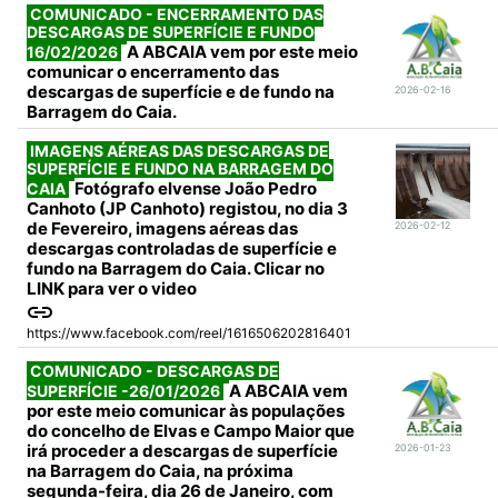
COMUNICADO - ENCERRAMENTO DAS
DESCARGAS DE SUPERFÍCIE E FUNDO
A ABCAIA vem por este meio
16/02/2026
comunicar o encerramento das
descargas de superfície e de fundo na
2026-02-16
Barragem do Caia.
IMAGENS AÉREAS DAS DESCARGAS DE
SUPERFÍCIE E FUNDO NA BARRAGEM DO
Fotógrafo elvense João Pedro
CAIA
Canhoto (JP Canhoto) registou, no dia 3
de Fevereiro, imagens aéreas das
2026-02-12
descargas controladas de superfície e
fundo na Barragem do Caia. Clicar no
LINK para ver o video
https://www.facebook.com/reel/1616506202816401
COMUNICADO - DESCARGAS DE
A ABCAIA vem
SUPERFÍCIE -26/01/2026
por este meio comunicar às populações
do concelho de Elvas e Campo Maior que
irá proceder a descargas de superfície
2026-01-23
na Barragem do Caia, na próxima
segunda-feira, dia 26 de Janeiro, com