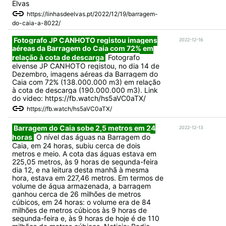
Elvas
https://linhasdeelvas.pt/2022/12/19/barragem-
do-caia-a-8022/
Fotografo JP CANHOTO registou imagens
2022-12-16
aéreas da Barragem do Caia com 72% em
relação à cota de descarga
Fotografo
elvense JP CANHOTO registou, no dia 14 de
Dezembro, imagens aéreas da Barragem do
Caia com 72% (138.000.000 m3) em relação
à cota de descarga (190.000.000 m3). Link
do video: https://fb.watch/hs5aVC0aTX/
https://fb.watch/hs5aVC0aTX/
Barragem do Caia sobe 2,5 metros em 24
2022-12-13
horas
O nível das águas na Barragem do
Caia, em 24 horas, subiu cerca de dois
metros e meio. A cota das águas estava em
225,05 metros, às 9 horas de segunda-feira
dia 12, e na leitura desta manhã à mesma
hora, estava em 227,46 metros. Em termos de
volume de água armazenada, a barragem
ganhou cerca de 26 milhões de metros
cúbicos, em 24 horas: o volume era de 84
milhões de metros cúbicos às 9 horas de
segunda-feira e, às 9 horas de hoje é de 110