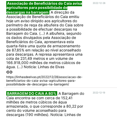
Associação de Beneficiários do Caia avisa
2022-12-28
agricultores para possibilidade de
descargas na barragem
A direcção da
Associação de Beneficiários do Caia emitiu
hoje um aviso dirigido aos agricultores do
perímetro de rega da albufeira do Caia sobre
a possibilidade de efectuar descargas na
Barragem do Caia. (...) A albufeira, segundo
os dados divulgados pela Associação de
Beneficiários do Caia, apresentava esta
quarta-feira uma quota de armazenamento
de 87,85% em relação ao nível aconselhado
para descargas. A represa apresentava uma
cota de 231,49 metros e um volume de
166.918,000 milhões de metros cúbicos de
água. (...) Noticia: Linhas de Elvas
https://linhasdeelvas.pt/2022/12/28/associacao-de-
beneficiarios-do-caia-avisa-agricultores-para-
possibilidade-de-descargas-na-barragem/
BARRAGEM DO CAIA A 80%
A Barragem do
2022-12-19
Caia encontra-se com cerca de 152,41
milhões de metros cúbicos de água
armazenada, o que corresponde a 80,22 por
cento do volume aconselhado para
descargas (190 milhões). Noticia: Linhas de