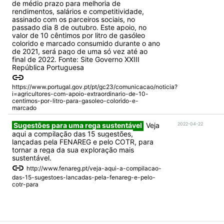
de médio prazo para melhoria de
rendimentos, salários e competitividade,
assinado com os parceiros sociais, no
passado dia 8 de outubro. Este apoio, no
valor de 10 cêntimos por litro de gasóleo
colorido e marcado consumido durante o ano
de 2021, será pago de uma só vez até ao
final de 2022. Fonte: Site Governo XXIII
República Portuguesa
https://www.portugal.gov.pt/pt/gc23/comunicacao/noticia?
i=agricultores-com-apoio-extraordinario-de-10-
centimos-por-litro-para-gasoleo-colorido-e-
marcado
Sugestões para uma rega sustentável
Veja
2022-04-22
aqui a compilação das 15 sugestões,
lançadas pela FENAREG e pelo COTR, para
tornar a rega da sua exploração mais
sustentável.
http://www.fenareg.pt/veja-aqui-a-compilacao-
das-15-sugestoes-lancadas-pela-fenareg-e-pelo-
cotr-para