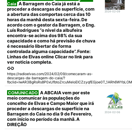
A Barragem do Caia já está a
Caia
proceder a descargas de superfície, com
2024-02-09
a abertura das comportas cerca das 10
horas da manhã desta sexta-feira. De
acordo com o gestor da Barragem, o Eng.
Luís Rodrigues “o nível da albufeira
encontra-se acima dos 98% da sua
capacidade e como há previsão de chuva
é necessário libertar de forma
controlada alguma capacidade”. Fonte:
Linhas de Elvas online Clicar no link para
ver noticia completa.
https://radioelvas.com/2024/02/09/comecaram-as-
descargas-da-barragem-do-caia/?
fbclid=IwAR3BgRsRs8P0xUfbtoZrcuMeloEICZzyqfEGjoe0T_1ARh6WYbLO
A ABCAIA vem por este
COMUNICADO
meio comunicar às populações do
concelho de Elvas e Campo Maior que irá
proceder a descargas de superfície na
2024-02-06
Barragem do Caia no dia 9 de Fevereiro,
com início no período da manhã. A
DIREÇÃO