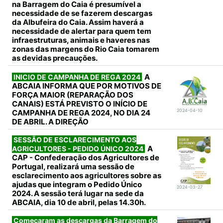
na Barragem do Caia é presumível a
necessidade de se fazerem descargas
da Albufeira do Caia. Assim haverá a
necessidade de alertar para quem tem
infraestruturas, animais e haveres nas
zonas das margens do Rio Caia tomarem
as devidas precauções.
A
INICIO DE CAMPANHA DE REGA 2024
ABCAIA INFORMA QUE POR MOTIVOS DE
FORÇA MAIOR (REPARAÇÃO DOS
CANAIS) ESTÁ PREVISTO O INÍCIO DE
2024-04-10
CAMPANHA DE REGA 2024, NO DIA 24
DE ABRIL. A DIREÇÃO
SESSÃO DE ESCLARECIMENTO AOS
A
AGRICULTORES - PEDIDO ÚNICO 2024
CAP - Confederação dos Agricultores de
Portugal, realizará uma sessão de
esclarecimento aos agricultores sobre as
ajudas que integram o Pedido Único
2024-03-27
2024. A sessão terá lugar na sede da
ABCAIA, dia 10 de abril, pelas 14.30h.
Começaram as descargas da Barragem do