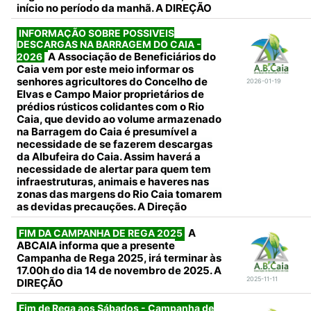
início no período da manhã. A DIREÇÃO
INFORMAÇÃO SOBRE POSSIVEIS
DESCARGAS NA BARRAGEM DO CAIA -
A Associação de Beneficiários do
2026
Caia vem por este meio informar os
senhores agricultores do Concelho de
2026-01-19
Elvas e Campo Maior proprietários de
prédios rústicos colidantes com o Rio
Caia, que devido ao volume armazenado
na Barragem do Caia é presumível a
necessidade de se fazerem descargas
da Albufeira do Caia. Assim haverá a
necessidade de alertar para quem tem
infraestruturas, animais e haveres nas
zonas das margens do Rio Caia tomarem
as devidas precauções. A Direção
A
FIM DA CAMPANHA DE REGA 2025
ABCAIA informa que a presente
Campanha de Rega 2025, irá terminar às
17.00h do dia 14 de novembro de 2025. A
2025-11-11
DIREÇÃO
Fim de Rega aos Sábados - Campanha de