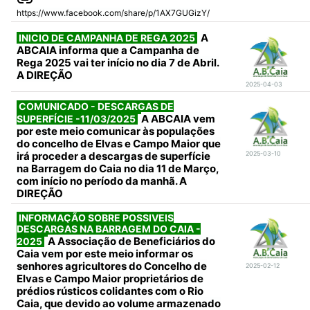
https://www.facebook.com/share/p/1AX7GUGizY/
A
INICIO DE CAMPANHA DE REGA 2025
ABCAIA informa que a Campanha de
Rega 2025 vai ter início no dia 7 de Abril.
A DIREÇÃO
2025-04-03
COMUNICADO - DESCARGAS DE
A ABCAIA vem
SUPERFÍCIE -11/03/2025
por este meio comunicar às populações
do concelho de Elvas e Campo Maior que
irá proceder a descargas de superfície
2025-03-10
na Barragem do Caia no dia 11 de Março,
com início no período da manhã. A
DIREÇÃO
INFORMAÇÃO SOBRE POSSIVEIS
DESCARGAS NA BARRAGEM DO CAIA -
A Associação de Beneficiários do
2025
Caia vem por este meio informar os
senhores agricultores do Concelho de
2025-02-12
Elvas e Campo Maior proprietários de
prédios rústicos colidantes com o Rio
Caia, que devido ao volume armazenado