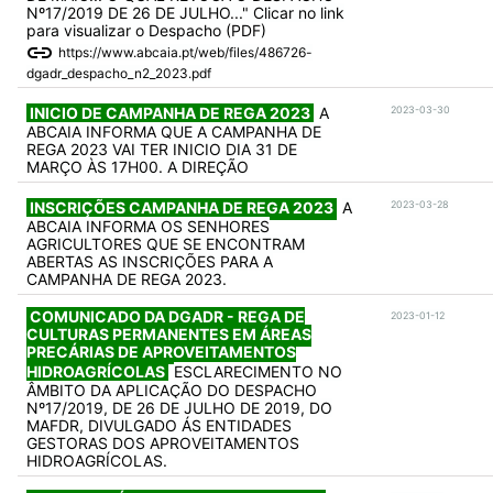
Nº17/2019 DE 26 DE JULHO..." Clicar no link
para visualizar o Despacho (PDF)
https://www.abcaia.pt/web/files/486726-
dgadr_despacho_n2_2023.pdf
INICIO DE CAMPANHA DE REGA 2023
A
2023-03-30
ABCAIA INFORMA QUE A CAMPANHA DE
REGA 2023 VAI TER INICIO DIA 31 DE
MARÇO ÀS 17H00. A DIREÇÃO
INSCRIÇÕES CAMPANHA DE REGA 2023
A
2023-03-28
ABCAIA INFORMA OS SENHORES
AGRICULTORES QUE SE ENCONTRAM
ABERTAS AS INSCRIÇÕES PARA A
CAMPANHA DE REGA 2023.
COMUNICADO DA DGADR - REGA DE
2023-01-12
CULTURAS PERMANENTES EM ÁREAS
PRECÁRIAS DE APROVEITAMENTOS
HIDROAGRÍCOLAS
ESCLARECIMENTO NO
ÂMBITO DA APLICAÇÃO DO DESPACHO
Nº17/2019, DE 26 DE JULHO DE 2019, DO
MAFDR, DIVULGADO ÁS ENTIDADES
GESTORAS DOS APROVEITAMENTOS
HIDROAGRÍCOLAS.