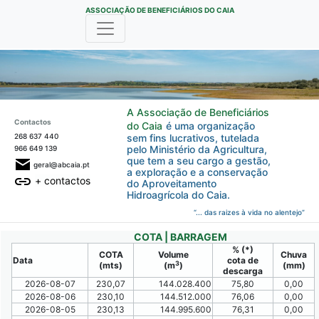
ASSOCIAÇÃO DE BENEFICIÁRIOS DO CAIA
A Associação de Beneficiários
Contactos
do Caia
é uma organização
268 637 440
sem fins lucrativos, tutelada
pelo Ministério da Agricultura,
966 649 139
que tem a seu cargo a gestão,
geral@abcaia.pt
a exploração e a conservação
+ contactos
do Aproveitamento
Hidroagrícola do Caia.
“... das raizes à vida no alentejo”
COTA | BARRAGEM
% (*)
COTA
Volume
Chuva
Data
cota de
3
(mts)
(m
)
(mm)
descarga
2026-08-07
230,07
144.028.400
75,80
0,00
2026-08-06
230,10
144.512.000
76,06
0,00
2026-08-05
230,13
144.995.600
76,31
0,00