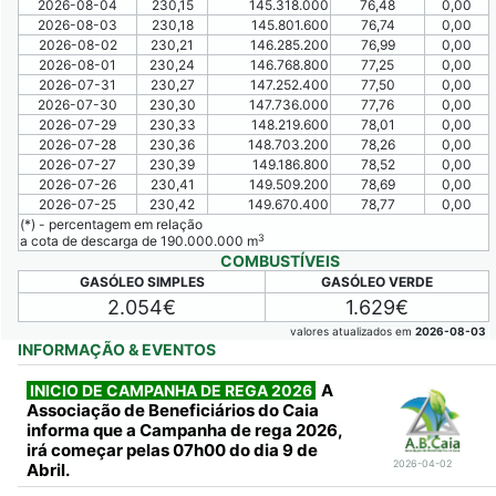
2026-08-04
230,15
145.318.000
76,48
0,00
2026-08-03
230,18
145.801.600
76,74
0,00
2026-08-02
230,21
146.285.200
76,99
0,00
2026-08-01
230,24
146.768.800
77,25
0,00
2026-07-31
230,27
147.252.400
77,50
0,00
2026-07-30
230,30
147.736.000
77,76
0,00
2026-07-29
230,33
148.219.600
78,01
0,00
2026-07-28
230,36
148.703.200
78,26
0,00
2026-07-27
230,39
149.186.800
78,52
0,00
2026-07-26
230,41
149.509.200
78,69
0,00
2026-07-25
230,42
149.670.400
78,77
0,00
(*) - percentagem em relação
3
a cota de descarga de 190.000.000 m
COMBUSTÍVEIS
GASÓLEO SIMPLES
GASÓLEO VERDE
2.054€
1.629€
valores atualizados em
2026-08-03
INFORMAÇÃO & EVENTOS
A
INICIO DE CAMPANHA DE REGA 2026
Associação de Beneficiários do Caia
informa que a Campanha de rega 2026,
irá começar pelas 07h00 do dia 9 de
2026-04-02
Abril.